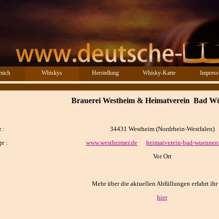
Menü überspringen
mich
Whiskys
Herstellung
Whisky-Karte
Impres
▼
Brauerei Westheim & Heimatverein Bad W
 :
34431 Westheim
(Nordrhein-Westfalen
)
e :
www.westheimer.de
heimatverein-bad-wuennen
Vor Ort
Mehr über die aktuellen Abfüllungen erfahrt ihr 
hier