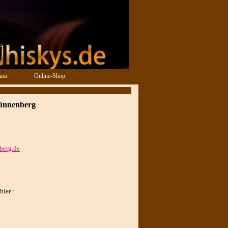
sum
Online-Shop
ünnenberg
berg.de
hier :