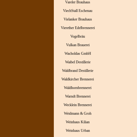
Vareler Brauhaus
ViechStall Eschenau
Vielanker Brauhaus
Vierether Edelbrennerei
Vogelbräu
Vulkan Brauerei
Wacholdas GmbH
Waibel Destillerie
Waldbrand Destillerie
Waldkircher Brennerei
Waldhornbrennerei
Warndt Brennerei
Wecklein Brennerei
Weidmann & Groh
Weinhaus Kilian
Weinhaus Urban