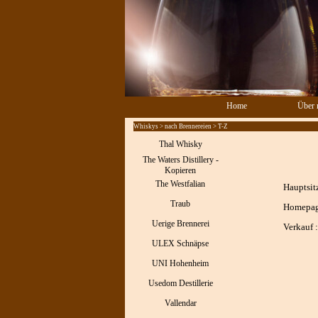
Direkt zum Seiteninhalt
Home
Über 
Whiskys > nach Brennereien > T-Z
Thal Whisky
The Waters Distillery -
Kopieren
The Westfalian
Hauptsitz
Traub
Homepag
Uerige Brennerei
Verkauf :
ULEX Schnäpse
UNI Hohenheim
Usedom Destillerie
Vallendar