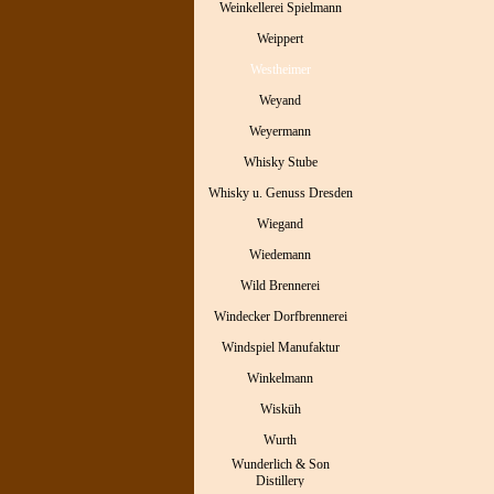
Weinkellerei Spielmann
Weippert
Westheimer
Weyand
Weyermann
Whisky Stube
Whisky u. Genuss Dresden
Wiegand
Wiedemann
Wild Brennerei
Windecker Dorfbrennerei
Windspiel Manufaktur
Winkelmann
Wisküh
Wurth
Wunderlich & Son
Distillery