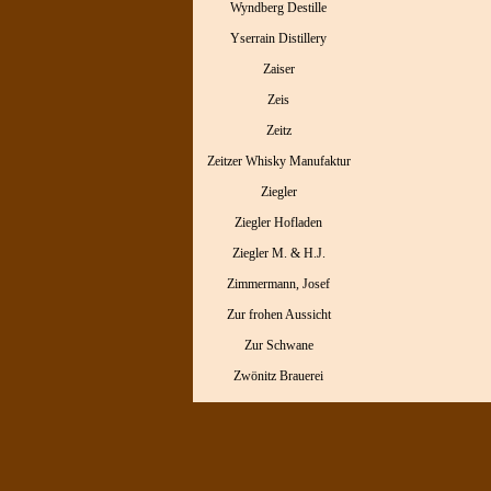
Wyndberg Destille
Yserrain Distillery
Zaiser
Zeis
Zeitz
Zeitzer Whisky Manufaktur
Ziegler
Ziegler Hofladen
Ziegler M. & H.J.
Zimmermann, Josef
Zur frohen Aussicht
Zur Schwane
Zwönitz Brauerei
Menü überspringen