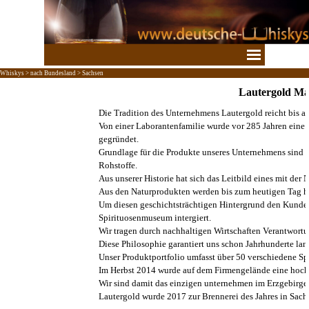
Direkt zum Seiteninhalt
Menü überspringen
Whiskys > nach Bundesland > Sachsen
Lautergold Ma
Die Tradition des Unternehmens Lautergold reicht bis au
Von einer Laborantenfamilie wurde vor 285 Jahren eine 
gegründet.
Grundlage für die Produkte unseres Unternehmens sind s
Rohstoffe.
Aus unserer Historie hat sich das Leitbild eines mit de
Aus den Naturprodukten werden bis zum heutigen Tag hoc
Um diesen geschichtsträchtigen Hintergrund den Kunde
Spirituosenmuseum intergiert.
Wir tragen durch nachhaltigen Wirtschaften Verantwort
Diese Philosophie garantiert uns schon Jahrhunderte la
Unser Produktportfolio umfasst über 50 verschiedene Spi
Im Herbst 2014 wurde auf dem Firmengelände eine hochm
Wir sind damit das einzigen unternehmen im Erzgebirge, 
Lautergold wurde 2017 zur Brennerei des Jahres in Sach