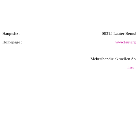
Hauptsitz :
08315 Lauter-Berns
Homepage :
www.lauterg
Mehr über die aktuellen Abfü
hier
Zurück zum Seiteninhalt