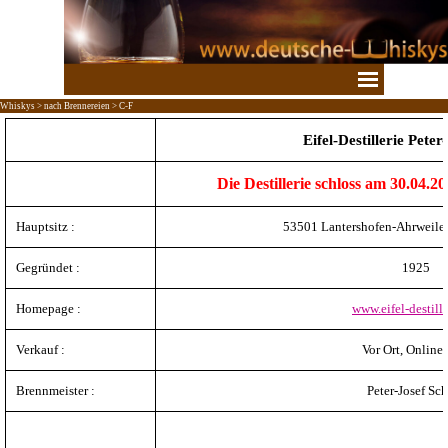
Direkt zum Seiteninhalt
Menü überspringen
Whiskys > nach Brennereien > C-F
Eifel-Destillerie Peter
Die Destillerie schloss am 30.04.
Hauptsitz :
53501 Lantershofen-Ahrweile
Gegründet :
1925
Homepage :
www.eifel-destille
Verkauf :
Vor Ort, Online
Brennmeister :
Peter-Josef Sc