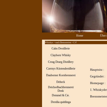
Direkt zum Seiteninhalt
Home
Über 
Whiskys > nach Brennereien > C-F
Calm Destillerie
Clayborn Whisky
Creag Dearg Distillery
Czernys Küstendestillerie
Hauptsitz :
Dauborner Kornbrennerei
Gegründet :
Deheck
Homepage :
Deichselbachbrennerei
1. Whiskydest
Denk
Demmel & Cie.
Brennmeister
Destilia quitilinga