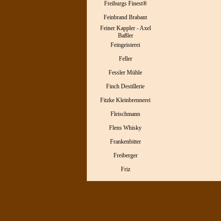
Freiburgs Finest®
Feinbrand Brabant
Feiner Kappler - Axel
Baßler
Feingeisterei
Feller
Fessler Mühle
Finch Destillerie
Fitzke Kleinbrennerei
Fleischmann
Flens Whisky
Frankenbitter
Freiberger
Friz
Menü überspringen