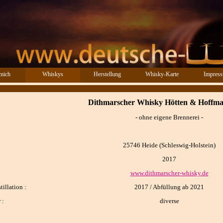
Menü überspringen
mich
Whiskys
Herstellung
Whisky-Karte
Impres
▼
Dithmarscher Whisky Hötten & Hoffm
- ohne eigene Brennerei -
25746 Heide
(Schleswig-Holstein)
2017
www.dithmarscher-whisky.de
illation :
2017 / Abfüllung ab 2021
 :
diverse