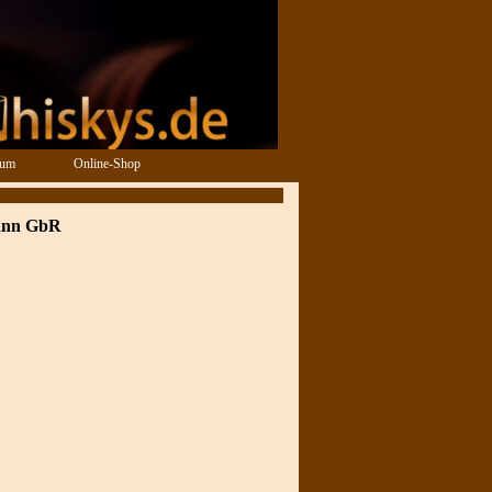
sum
Online-Shop
ann GbR