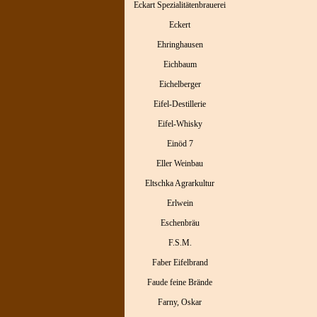
Eckart Spezialitätenbrauerei
Eckert
Ehringhausen
Eichbaum
Eichelberger
Eifel-Destillerie
Eifel-Whisky
Einöd 7
Eller Weinbau
Eltschka Agrarkultur
Erlwein
Eschenbräu
F.S.M.
Faber Eifelbrand
Faude feine Brände
Farny, Oskar