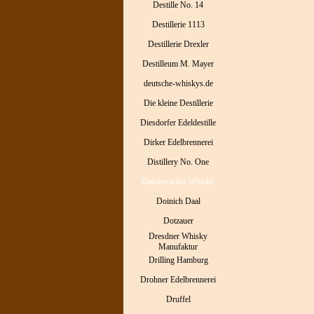
Destille No. 14
Destillerie 1113
Destillerie Drexler
Destilleum M. Mayer
deutsche-whiskys.de
Die kleine Destillerie
Diesdorfer Edeldestille
Dirker Edelbrennerei
Distillery No. One
Dithmarscher Whisky
Doinich Daal
Dotzauer
Dresdner Whisky
Manufaktur
Drilling Hamburg
Drohner Edelbrennerei
Druffel