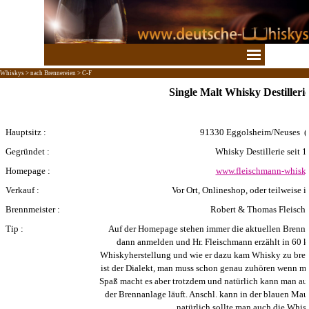
Direkt zum Seiteninhalt
Menü überspringen
Whiskys > nach Brennereien > C-F
Single Malt Whisky Destiller
Hauptsitz :
91330
Eggolsheim/Neuses
(
Gegründet :
Whisky Destillerie seit 
Homepage :
www.fleischmann-whisky
Verkauf :
Vor Ort, Onlineshop,
oder teilweise 
Brennmeister :
Robert & Thomas Fleisc
Tip :
Auf der Homepage stehen immer die aktuellen Brennt
dann anmelden und Hr. Fleischmann erzählt in 60 k
Whiskyherstellung und wie er dazu kam Whisky zu bren
ist der Dialekt, man muss schon genau zuhören wenn man
Spaß macht es aber trotzdem und natürlich kann man au
der Brennanlage läuft. Anschl. kann in der blauen Ma
natürlich sollte man auch die Whis