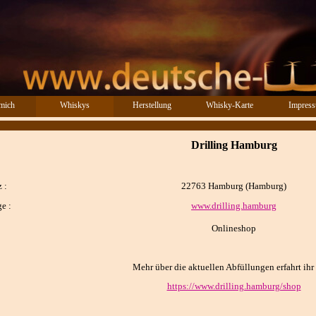
Menü überspringen
mich
Whiskys
Herstellung
Whisky-Karte
Impres
▼
Drilling Hamburg
 :
22763 Hamburg (Hamburg)
e :
www.drilling.hamburg
Onlineshop
Mehr über die aktuellen Abfüllungen erfahrt ihr 
https://www.drilling.hamburg/shop