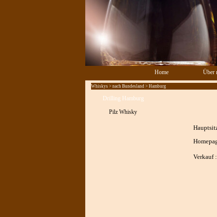
Direkt zum Seiteninhalt
Home
Über 
Whiskys > nach Bundesland > Hamburg
Drilling Hamburg
Pilz Whisky
Hauptsitz
Homepag
Verkauf :
Menü überspringen