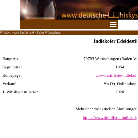
Direkt zum Seiteninhalt
Menü überspringen
Whiskys > nach Bundesland > Baden-Württemberg
Indlekofer Edeldestill
Hauptsitz :
79793 Wutöschingen (Baden-Wü
Gegründet :
1954
Homepage :
www.destillerie-indlekofe
Verkauf :
Vor Ort, Onlineshop
1. Whiskydestillation:
2020
Mehr über die aktuellen Abfüllungen er
https://www.destillerie-indlekof