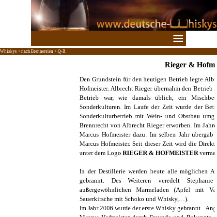
Direkt zum Seiteninhalt
Menü überspringen
Whiskys > nach Brennereien > Q-R
Rieger & Hofme
Den Grundstein für den heutigen Betrieb legte Albr
Hofmeister. Albrecht Rieger übernahm den Betrieb i
Betrieb war, wie damals üblich, ein Mischbe
Sonderkulturen. Im Laufe der Zeit wurde der Betr
Sonderkulturbetrieb mit Wein- und Obstbau umges
Brennrecht von Albrecht Rieger erworben. Im Jahr
Marcus Hofmeister dazu. Im selben Jahr übergab 
Marcus Hofmeister. Seit dieser Zeit wird die Direk
unter dem Logo
RIEGER & HOFMEISTER
vermar
In der Destillerie werden heute alle möglichen A
gebrannt. Des Weiteren veredelt Stephanie 
außergewöhnlichen Marmeladen (Apfel mit Van
Sauerkirsche mit Schoko und Whisky,…).
Im Jahr 2006 wurde der erste Whisky gebrannt. Ange