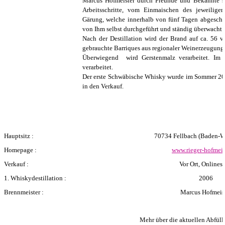
Marcus Hofmeister durch Freunde und Bekannte sc
Arbeitsschritte, vom Einmaischen des jeweiligen
Gärung, welche innerhalb von fünf Tagen abgeschlo
von Ihm selbst durchgeführt und ständig überwacht.
Nach der Destillation wird der Brand auf ca. 56 v
gebrauchte Barriques aus regionaler Weinerzeugung, 
Überwiegend wird Gerstenmalz verarbeitet. Im
verarbeitet.
Der erste Schwäbische Whisky wurde im Sommer 200
in den Verkauf.
Hauptsitz :
70734 Fellbach (Baden-W
Homepage :
www.rieger-hofmeis
Verkauf :
Vor Ort, Onlines
1. Whiskydestillation :
2006
Brennmeister :
Marcus Hofmeis
Mehr über die aktuellen Abfüllu