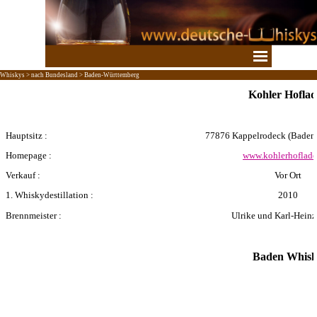
Direkt zum Seiteninhalt
Menü überspringen
Whiskys > nach Bundesland > Baden-Württemberg
Kohler Hofla
Hauptsitz :
77876 Kappelrodeck
(Baden
Homepage :
www.kohlerhoflade
Verkauf :
Vor Ort
1. Whiskydestillation :
2010
Brennmeister :
Ulrike und Karl-Heinz
Baden Whis