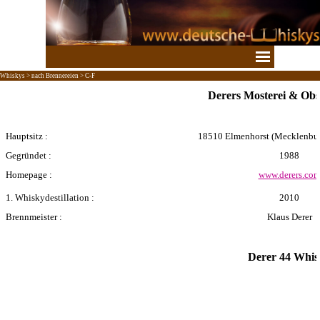
Direkt zum Seiteninhalt
Menü überspringen
Whiskys > nach Brennereien > C-F
Derers Mosterei & Obs
Hauptsitz :
18510 Elmenhorst (Mecklenbu
Gegründet :
1988
Homepage :
www.derers.co
1. Whiskydestillation :
2010
Brennmeister :
Klaus Derer
Derer 44 Whis