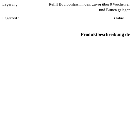
Lagerung :
Refill Bourbonfass, i
n dem
zuvor über 8 Wochen ei
und Birnen gelagert
Lagerzeit :
3 Jahre
Produktbeschreibung des 
Zurück zum Seiteninhalt